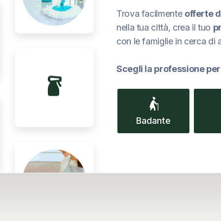
Trova facilmente
offerte d
nella tua città, crea il tuo
p
con le famiglie in cerca di 
Scegli la professione per
household_supplies
elderly_woman
Badante