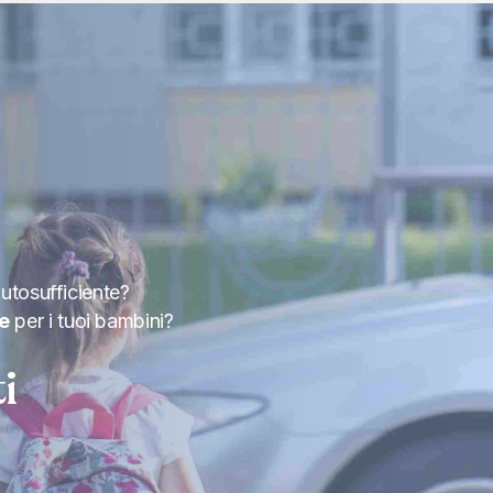
utosufficiente?
le
per i tuoi bambini?
i