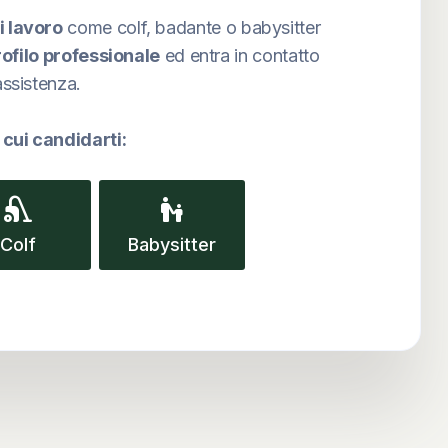
i lavoro
come colf, badante o babysitter
rofilo professionale
ed entra in contatto
assistenza.
 cui candidarti:
vacuum
escalator_warning
Colf
Babysitter