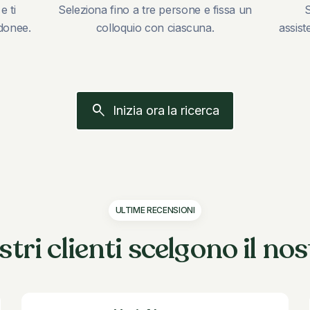
e ti
Seleziona fino a tre persone e fissa un
S
idonee.
colloquio con ciascuna.
assist
search
Inizia ora la ricerca
ULTIME RECENSIONI
stri clienti scelgono il no