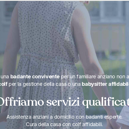
vacuum
i una
badante convivente
per un familiare anziano non a
colf
per la gestione della casa o una
babysitter affidabi
Offriamo servizi qualificat
Assistenza anziani a domicilio con badanti esperte.
Cura della casa con colf affidabili.