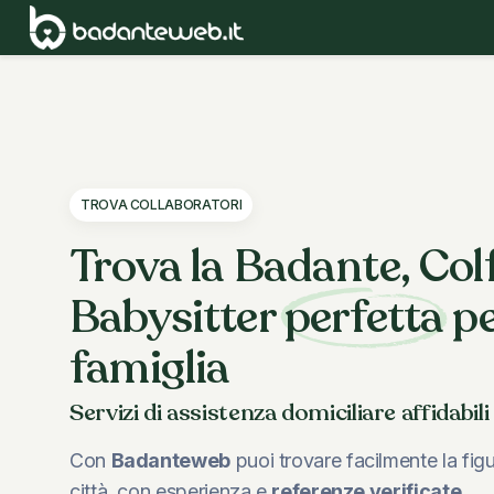
TROVA COLLABORATORI
Trova la Badante, Col
Babysitter
perfetta
pe
famiglia
child_friendly
Servizi di assistenza domiciliare affidabil
Con
Badanteweb
puoi trovare facilmente la figu
città, con esperienza e
referenze verificate
.