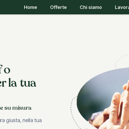
Home
Offerte
Chi siamo
Lavor
f o
r la tua
vacuum
i e su misura
ra giusta, nella tua