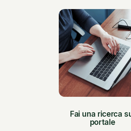
wheelchair_pickup
Fai una ricerca s
elderly_woman
portale