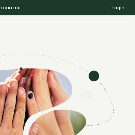
a con noi
Login