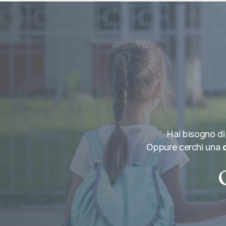
child_friendly
elderly_woman
Hai bisogno d
Oppure cerchi una