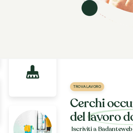
mop
TROVA LAVORO
Cerchi occu
del
lavoro 
Iscriviti a Badanteweb