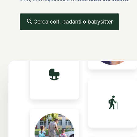
search
Cerca colf, badanti o babysitter
crib
elderly